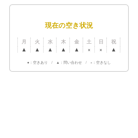
現在の空き状況
月
火
水
木
金
土
日
祝
▲
▲
▲
▲
▲
×
×
▲
●
：空きあり /
▲
：問い合わせ /
×
：空きなし