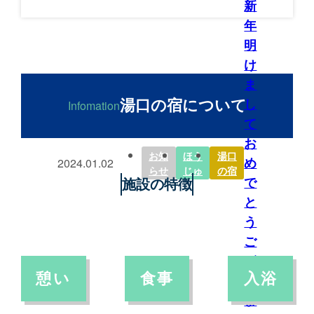
新
年
明
け
ま
し
湯口の宿について
Infomation
て
お
お知
ほう
湯口
め
2024.01.02
らせ
じゅ
の宿
で
施設の特徴
と
う
ご
ざ
憩い
食事
入浴
い
ま