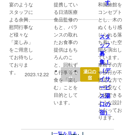
す
宴のような
提携してい
和風旅館を
スタッフに
る日清医療
コンセプト
よる余興、
食品監修の
とし、木の
慰問行事な
もと、バラ
ぬくもり感
ど様々な
ンスの取れ
じられる落
スタ
「楽しみ」
たお食事の
ち着いた空
ッフ
をご用意し
提供はもち
間を演出し
募
てお待ちし
ろんのこ
ています。
集！
ておりま
と、回転ず
車椅子の方
（デ
お知ら
湯口の
す。
し行事等で
や歩行が不
2023.12.22
イサ
せ
宿
食を「楽し
安定な方で
ービ
む」ことを
も不安なく
目的として
入浴できる
ス湯
います。
ような設計
口の
となってお
宿）
ります。
一覧を見る