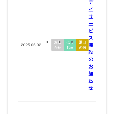
デ
イ
サ
ー
ビ
ス
お知
ほう
湯口
開
2025.06.02
らせ
じゅ
の宿
設
の
お
知
ら
せ