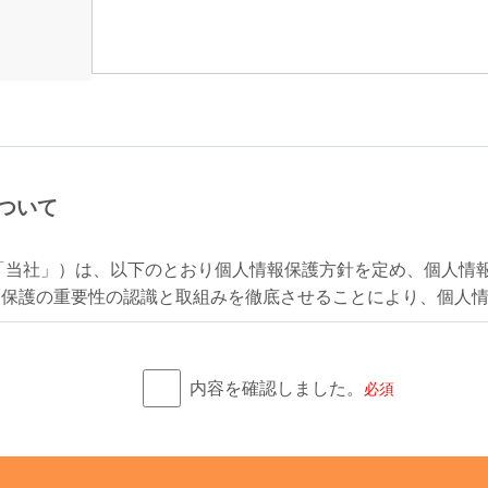
ついて
「当社」）は、以下のとおり個人情報保護方針を定め、個人情
報保護の重要性の認識と取組みを徹底させることにより、個人
内容を確認しました。
必須
人情報を正確かつ最新の状態に保ち、個人情報への不正アクセ
るため、セキュリティシステムの維持・管理体制の整備・社員
実施し個人情報の厳重な管理を行ないます。