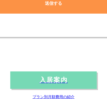
した個人情報は、当社からのご連絡や業務のご案内やご質問に
に利用いたします。
開示・提供の禁止
お預かりした個人情報を適切に管理し、次のいずれかに該当す
ません。
ある場合
れるサービスを行なうために当社が業務を委託する業者に対し
入居案内
することが必要である場合
プラン別月額費用の紹介
確性及び安全性確保のために、セキュリティに万全の対策を講