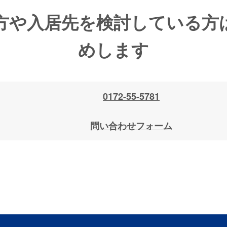
方や入居先を検討している方
人情報の照会・修正・削除などをご希望される場合には、ご本
きます。
めします
直し
情報に関して適用される日本の法令、その他規範を遵守すると
0172-55-5781
改善に努めます。
問い合わせフォーム
に関するお問い合せは下記までご連絡ください。
弘前市取上4丁目5番地2