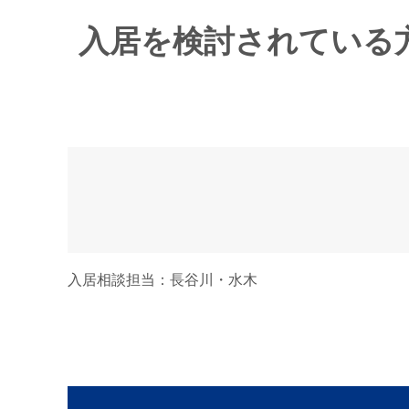
ご本人の照会
入居を検討されている
お客さまがご本人の個
上、対応させていただ
法令、規範の遵守と見
当社は、保有する個人
容を適宜見直し、その
お問い合わせ
当社の個人情報の取扱
入居相談担当：長谷川・水木
株式会社 ほまれ
〒036-8171 青森県
TEL：
0172-55-5781