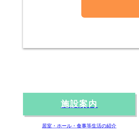
個人情報の利用目的
お客さまからお預かり
メールや資料のご送付
個人情報の第三者への
当社は、お客さまより
を第三者に開示いたし
お客さまの同意が
お客さまが希望さ
施設案内
法令に基づき開示
個人情報の安全対策
居室・ホール・食事等生活の紹介
当社は、個人情報の正