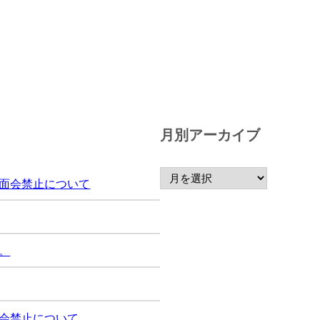
月別アーカイブ
面会禁止について
。
会禁止について