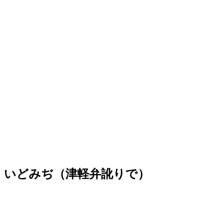
いどみぢ（津軽弁訛りで）