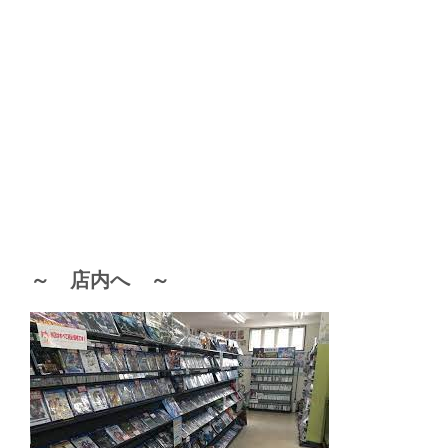
～ 店内へ ～