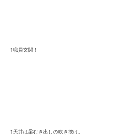
↑職員玄関！
↑天井は梁むき出しの吹き抜け。