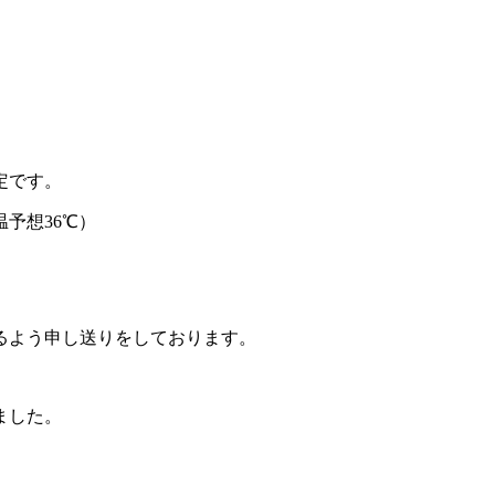
定です。
予想36℃）
るよう申し送りをしております。
ました。