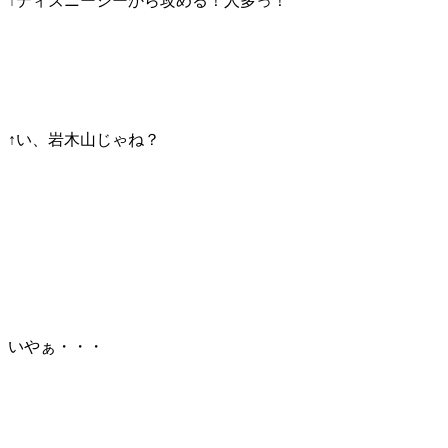
↑ディズニーシーから攻める！人多っ！
↑い、岩木山じゃね？
いやぁ・・・