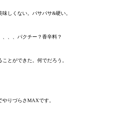
美味しくない。パサパサ&硬い。
、、、、パクチー？香辛料？
ることができた。何でだろう。
でやりづらさMAXです。