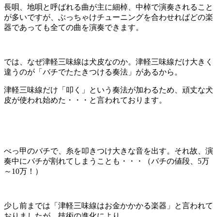
長唄、地唄と呼ばれる曲が主に細棹、中棹で演奏されること
が多いですが、ぶっちゃけチューニングを合わせればどの楽
器であっても全ての曲を演奏できます。
では、なぜ津軽三味線は犬皮なのか。津軽三味線だけ大きく
違うのが「バチでたたきつける奏法」があるから。
津軽三味線だけ「叩く」という奏法が加わるため、頑丈な犬
皮が使われ始めた・・・と言われております。
べっ甲のバチで、糸を叩きつけ大きな音を出す。それ故、演
奏中にバチが割れてしまうことも・・・（バチの値段、5万
～10万！）
少し前までは「津軽三味線はお金かかかる楽器」と言われて
おりましたが、技術の進化により、