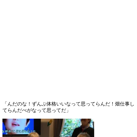
「んだのな！ずんぶ体格いいなって思ってらんだ！畑仕事し
てらんだべがなって思ってだ」