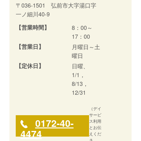
〒036-1501 弘前市大字湯口字
一ノ細川40-9
【営業時間】
8：00～
17：00
【営業日】
月曜日～土
曜日
【定休日】
日曜、
1/1，
8/13，
12/31
（デイ
サービ
0172-40-
ス利用
とお伝
4474
えくだ
さ