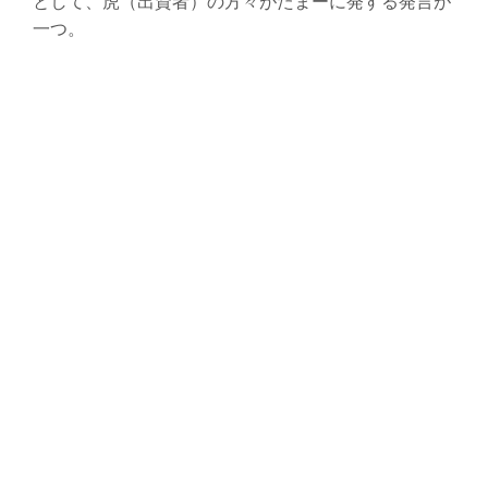
として、虎（出資者）の方々がたまーに発する発言が
一つ。