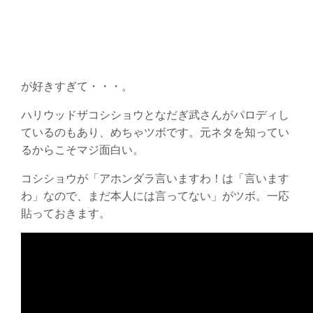
が好きすぎて・・・。
ハリウッドザコシショウとなだぎ武さんがパロディし
ているのもあり、めちゃツボです。元ネタを知ってい
るからこそマジ面白い。
コシショウが「アホンダラ言いますわ！は「言います
わ」なので、まだ本人には言ってない」がツボ。一応
貼っておきます。